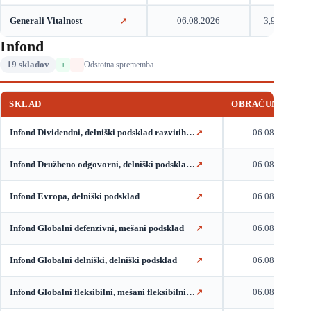
Generali Vitalnost
06.08.2026
3,95
↗
Infond
19 skladov
Odstotna sprememba
+
−
SKLAD
OBRAČUNSKI DA
Infond Dividendni, delniški podsklad razvitih trgov
06.08.2026
↗
Infond Družbeno odgovorni, delniški podsklad razvitih trgov
06.08.2026
↗
Infond Evropa, delniški podsklad
06.08.2026
↗
Infond Globalni defenzivni, mešani podsklad
06.08.2026
↗
Infond Globalni delniški, delniški podsklad
06.08.2026
↗
Infond Globalni fleksibilni, mešani fleksibilni podsklad
06.08.2026
↗