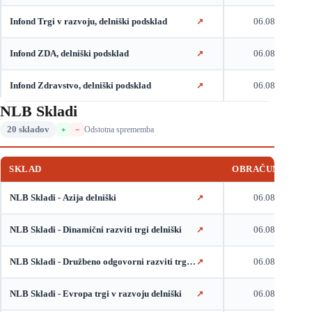
Infond Trgi v razvoju, delniški podsklad
06.08.2026
↗
Infond ZDA, delniški podsklad
06.08.2026
↗
Infond Zdravstvo, delniški podsklad
06.08.2026
↗
NLB Skladi
20 skladov
Odstotna sprememba
+
−
SKLAD
OBRAČUNSKI DA
NLB Skladi - Azija delniški
06.08.2026
↗
NLB Skladi - Dinamični razviti trgi delniški
06.08.2026
↗
NLB Skladi - Družbeno odgovorni razviti trgi delniški
06.08.2026
↗
NLB Skladi - Evropa trgi v razvoju delniški
06.08.2026
↗