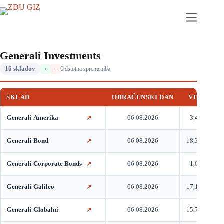
Generali Investments
16 skladov
Odstotna sprememba
+
−
SKLAD
OBRAČUNSKI DAN
VEP
VA
Generali Amerika
06.08.2026
3,41
↗
Generali Bond
06.08.2026
18,32
↗
Generali Corporate Bonds
06.08.2026
1,01
↗
Generali Galileo
06.08.2026
17,15
↗
Generali Globalni
06.08.2026
15,77
↗