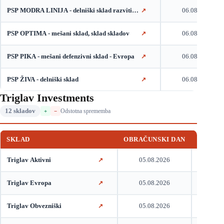
PSP MODRA LINIJA - delniški sklad razvitih trgov
06.08.2026
↗
PSP OPTIMA - mešani sklad, sklad skladov
06.08.2026
↗
PSP PIKA - mešani defenzivni sklad - Evropa
06.08.2026
↗
PSP ŽIVA - delniški sklad
06.08.2026
↗
Triglav Investments
12 skladov
Odstotna sprememba
+
−
SKLAD
OBRAČUNSKI DAN
VEP
Triglav Aktivni
05.08.2026
14,84
↗
Triglav Evropa
05.08.2026
25,41
↗
Triglav Obvezniški
05.08.2026
4,87
↗