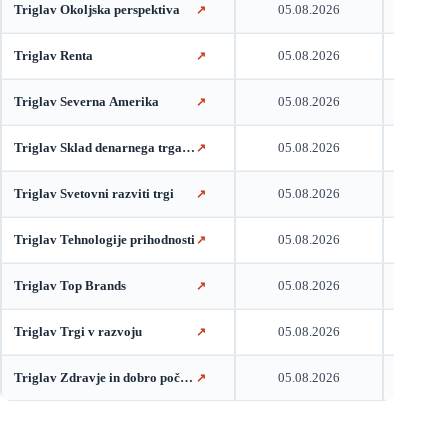
Triglav Okoljska perspektiva
05.08.2026
18,89
↗
Triglav Renta
05.08.2026
21,79
↗
Triglav Severna Amerika
05.08.2026
22,36
↗
Triglav Sklad denarnega trga EUR
05.08.2026
10,98
↗
Triglav Svetovni razviti trgi
05.08.2026
13,54
↗
Triglav Tehnologije prihodnosti
05.08.2026
25,78
↗
Triglav Top Brands
05.08.2026
52,79
↗
Triglav Trgi v razvoju
05.08.2026
7,92
↗
Triglav Zdravje in dobro počutje
05.08.2026
36,88
↗