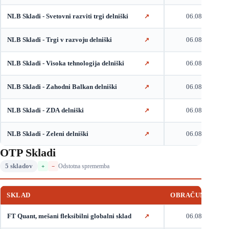
NLB Skladi - Svetovni razviti trgi delniški
06.08.2026
↗
NLB Skladi - Trgi v razvoju delniški
06.08.2026
↗
NLB Skladi - Visoka tehnologija delniški
06.08.2026
↗
NLB Skladi - Zahodni Balkan delniški
06.08.2026
↗
NLB Skladi - ZDA delniški
06.08.2026
↗
NLB Skladi - Zeleni delniški
06.08.2026
↗
OTP Skladi
5 skladov
Odstotna sprememba
+
−
SKLAD
OBRAČUNSKI DA
FT Quant, mešani fleksibilni globalni sklad
06.08.2026
↗