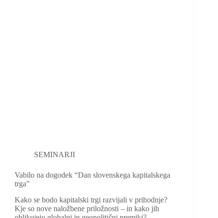
SEMINARJI
Vabilo na dogodek “Dan slovenskega kapitalskega
trga”
Kako se bodo kapitalski trgi razvijali v prihodnje?
Kje so nove naložbene priložnosti – in kako jih
oblikujejo globalni in geopolitični premiki?