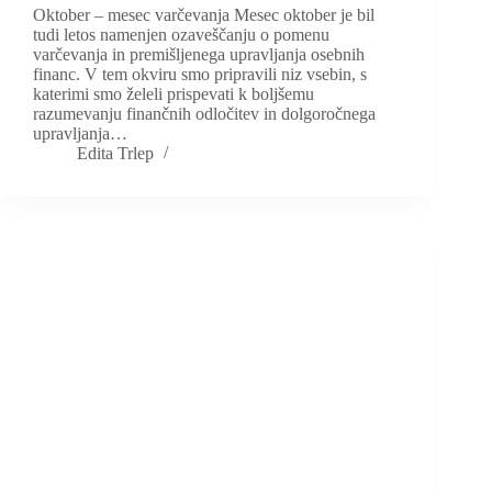
Oktober – mesec varčevanja Mesec oktober je bil
tudi letos namenjen ozaveščanju o pomenu
varčevanja in premišljenega upravljanja osebnih
financ. V tem okviru smo pripravili niz vsebin, s
katerimi smo želeli prispevati k boljšemu
razumevanju finančnih odločitev in dolgoročnega
upravljanja…
Edita Trlep