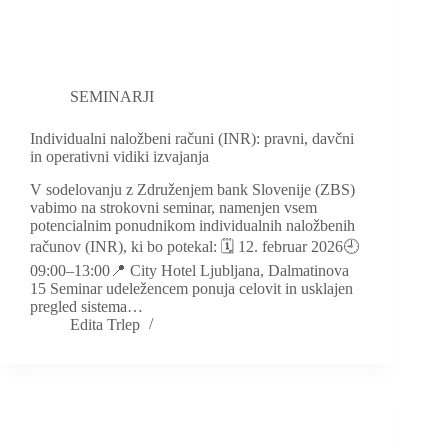
SEMINARJI
Individualni naložbeni računi (INR): pravni, davčni
in operativni vidiki izvajanja
V sodelovanju z Združenjem bank Slovenije (ZBS)
vabimo na strokovni seminar, namenjen vsem
potencialnim ponudnikom individualnih naložbenih
računov (INR), ki bo potekal: 🗓 12. februar 2026🕘
09:00–13:00📍 City Hotel Ljubljana, Dalmatinova
15 Seminar udeležencem ponuja celovit in usklajen
pregled sistema…
Edita Trlep