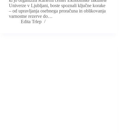
ki jo organizira Karierni center Ekonomske fakultete
Univerze v Ljubljani, boste spoznali ključne korake
– od upravljanja osebnega proračuna in oblikovanja
varnostne rezerve do…
Edita Trlep