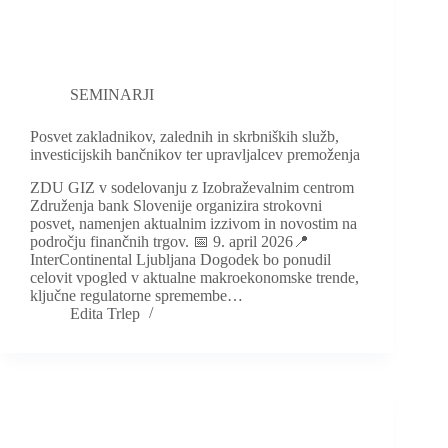
SEMINARJI
Posvet zakladnikov, zalednih in skrbniških služb,
investicijskih bančnikov ter upravljalcev premoženja
ZDU GIZ v sodelovanju z Izobraževalnim centrom
Združenja bank Slovenije organizira strokovni
posvet, namenjen aktualnim izzivom in novostim na
področju finančnih trgov. 📅 9. april 2026📍
InterContinental Ljubljana Dogodek bo ponudil
celovit vpogled v aktualne makroekonomske trende,
ključne regulatorne spremembe…
Edita Trlep