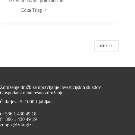
izzivi in novimi priložnostmi
Edita Trlep
NEXT
Združenje družb za upravljanje investicijskih skladov
Gospodarsko interesno združenje
Čufarjeva 5, 1000 Ljubljana
t +386 1 430 49 18
f +386 1 430 49 19
zdugiz@zdu-giz.si