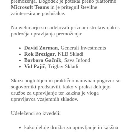
premoženja. Dogodek je potekal preko platforme
Microsoft Teams
in je pritegnil številne
zainteresirane poslušalce.
Na webinarju so sodelovali priznani strokovnjaki s
področja upravljanja premoženja:
David Zorman
, Generali Investments
Rok Brezigar
, NLB Skladi
Barbara Gačnik
, Sava Infond
Vid Pajič
, Triglav Skladi
Skozi poglobljen in praktično naravnan pogovor so
sogovorniki predstavili, kako v praksi delujejo
družbe za upravljanje ter kakšna je vloga
upravljavca vzajemnih skladov.
Udeleženci so izvedeli:
kako deluje družba za upravljanje in kakšna