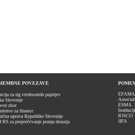
MEMBNE POVEZAVE
POMEM
EFAMA (
cija za trg vrednostnih papirjev
Associat
a Slovenije
ESMA
vni zbor
Instituci
strstvo za finance
IOSCO
nčna uprava Republike Slovenije
IIFA
 RS za preprečevanje pranja denarja