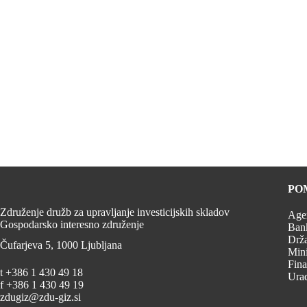
PO
Združenje družb za upravljanje investicijskih skladov
Agen
Gospodarsko interesno združenje
Bank
Drža
Čufarjeva 5, 1000 Ljubljana
Mini
Fina
t +386 1 430 49 18
Urad
f +386 1 430 49 19
zdugiz@zdu-giz.si