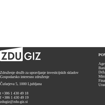
PO
Agen
Bank
Drža
Združenje družb za upravljanje investicijskih skladov
Mini
Gospodarsko interesno združenje
Fina
Čufarjeva 5, 1000 Ljubljana
Urad
t +386 1 430 49 18
f +386 1 430 49 19
zdugiz@zdu-giz.si