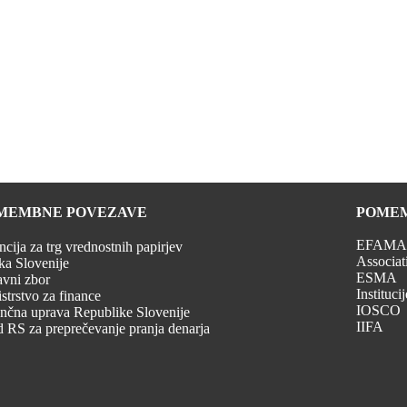
MEMBNE POVEZAVE
POMEM
EFAMA (
cija za trg vrednostnih papirjev
Associat
a Slovenije
ESMA
vni zbor
Instituci
strstvo za finance
IOSCO
nčna uprava Republike Slovenije
IIFA
 RS za preprečevanje pranja denarja